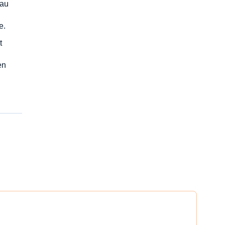
 au
e.
t
en