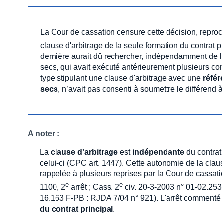
La Cour de cassation censure cette décision, reproch
clause d'arbitrage de la seule formation du contrat pr
dernière aurait dû rechercher, indépendamment de la
secs, qui avait exécuté antérieurement plusieurs co
type stipulant une clause d'arbitrage avec une
réfé
secs
, n’avait pas consenti à soumettre le différend à 
A noter :
La
clause d'arbitrage
est
indépendante
du contrat 
celui-ci (CPC art. 1447). Cette autonomie de la clau
rappelée à plusieurs reprises par la Cour de cassa
e
e
1100, 2
arrêt ; Cass. 2
civ. 20-3-2003 n° 01-02.253
16.163 F-PB : RJDA 7/04 n° 921). L'arrêt commenté
du contrat principal
.