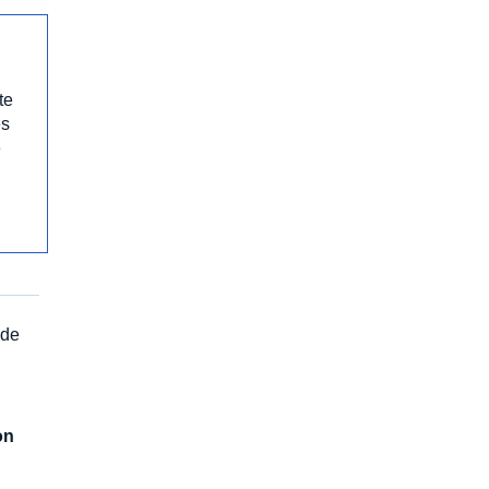
te
es
e
 de
on