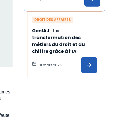
DROIT DES AFFAIRES
GenIA‑L : La 
transformation des 
métiers du droit et du 
chiffre grâce à l’IA
31 mars 2026
gumes
u
faute