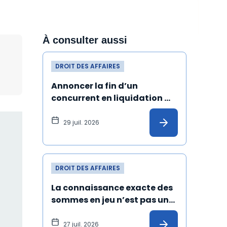
À consulter aussi
DROIT DES AFFAIRES
Annoncer la fin d’un 
concurrent en liquidation 
judiciaire et de ses produits 
peut constituer un dol
29 juil. 2026
DROIT DES AFFAIRES
La connaissance exacte des 
sommes en jeu n’est pas une 
condition de validité de la 
transaction
27 juil. 2026