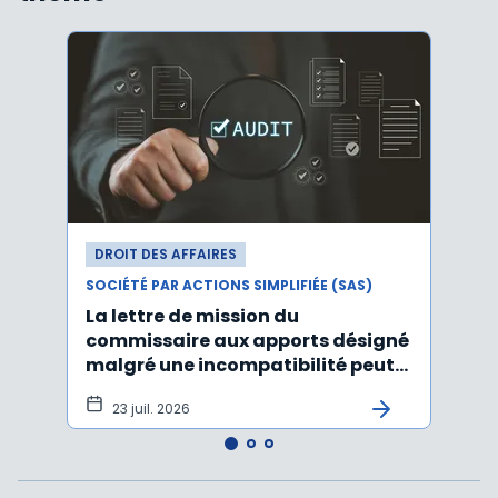
DROIT DES AFFAIRES
DROI
SOCIÉTÉ PAR ACTIONS SIMPLIFIÉE (SAS)
SOCIÉT
La lettre de mission du
Décr
commissaire aux apports désigné
d'act
malgré une incompatibilité peut
l'An
être annulée
23 juil. 2026
19