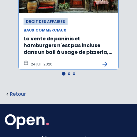
DROIT DES AFFAIRES
DROI
BAUX COMMERCIAUX
BAUX
La vente de paninis et
L'im
hamburgers n'est pas incluse
non r
dans un bail à usage de pizzeria,
forma
pâtes, salades
princ
24 juil. 2026
3 j
Retour