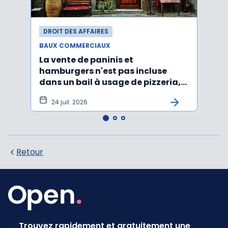
DROIT DES AFFAIRES
DROI
BAUX COMMERCIAUX
BAUX
La vente de paninis et
L'im
hamburgers n'est pas incluse
non r
dans un bail à usage de pizzeria,
forma
pâtes, salades
princ
24 juil. 2026
3 j
Retour
Trouvez rapidement et gratuitement une