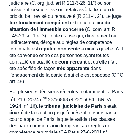
judiciaire (C. org. jud. art R 211-3-26, 11°) ou son
président lorsqu’elles sont relatives à la fixation du
prix du bail révisé ou renouvelé (R 211-4, 2°). Le
juge
territorialement compétent
est celui du
lieu de
situation de l’immeuble concerné
(C. com. art. R
145-23, al. 1 et 3). Toute clause qui, directement ou
indirectement, déroge aux règles de compétence
territoriale est
réputée non écrite
à moins qu'elle n'ait
été convenue entre des personnes ayant toutes
contracté en qualité de
commerçant
et qu'elle n'ait
été spécifiée de façon
très apparente
dans
l'engagement de la partie à qui elle est opposée (CPC
art. 48).
Par plusieurs décisions récentes (notamment TJ Paris
os
réf. 21-6-2024 n
23/56868 et 23/55694 : BRDA
19/24 inf. 16), le
tribunal judiciaire de Paris
s’était
écarté
de la solution jusqu'à présent retenue par la
cour d’appel de Paris, laquelle validait les clauses
des baux commerciaux dérogeant aux règles de
compétence territoriale (CA Paris 27-6-2001 n°