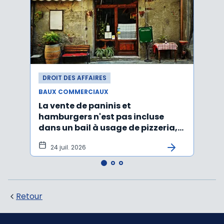
DROIT DES AFFAIRES
DROI
BAUX COMMERCIAUX
BAUX
La vente de paninis et
Un pr
hamburgers n'est pas incluse
dépar
dans un bail à usage de pizzeria,
obsta
pâtes, salades
24 juil. 2026
25 
Retour