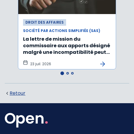
DROIT DES AFFAIRES
DROI
SOCIÉTÉ PAR ACTIONS SIMPLIFIÉE (SAS)
SOCIÉT
La lettre de mission du
Décr
commissaire aux apports désigné
d'act
malgré une incompatibilité peut
l'An
être annulée
23 juil. 2026
19
Retour