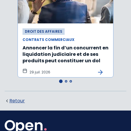
DROIT DES AFFAIRES
DROI
CONTRATS COMMERCIAUX
CONT
Annoncer la fin d’un concurrent en
La c
liquidation judiciaire et de ses
somm
produits peut constituer un dol
condi
tran
29 juil. 2026
27 
Retour