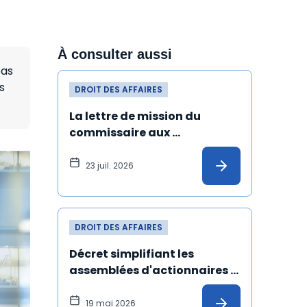
À consulter aussi
pas
s
DROIT DES AFFAIRES
La lettre de mission du 
commissaire aux 
apports désigné malgré 
une incompatibilité peut 
23 juil. 2026
être annulée
DROIT DES AFFAIRES
Décret simplifiant les 
assemblées d'actionnaires : 
les précisions de l'Ansa
19 mai 2026