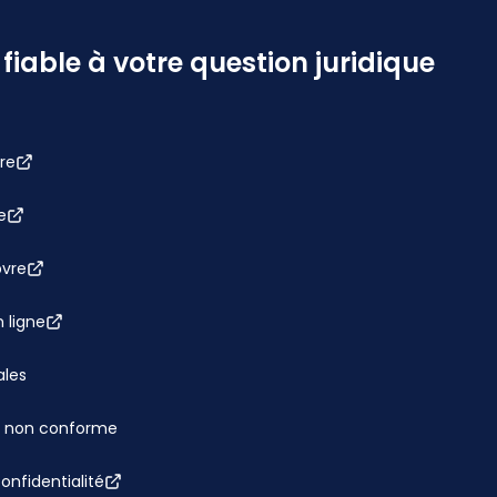
iable à votre question juridique
re
e
bvre
 ligne
ales
 : non conforme
confidentialité