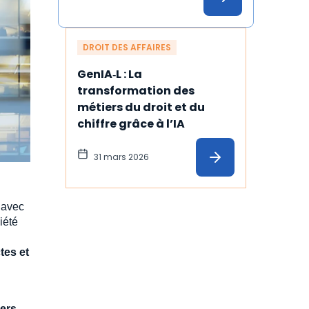
DROIT DES AFFAIRES
GenIA‑L : La 
transformation des 
métiers du droit et du 
chiffre grâce à l’IA
31 mars 2026
 avec
iété
tes et
iers