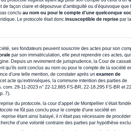
tait de façon claire et dépourvue d'ambiguïté ou d'équivoque que 
 pas conclu
au nom ou pour le compte d'une quelconque soc
ridique. Le protocole était donc
insusceptible de reprise
par l
société, ses fondateurs peuvent souscrire des actes pour son com
orale
par son immatriculation, elle peut reprendre ces actes, qui
origine. Depuis un revirement de jurisprudence, la Cour de cassat
t qu'ils sont conclus au nom ou pour le compte de la société e
sence d'une telle mention, de constater après un
examen de
à cet acte qu'extrinsèques, la commune intention des parties de
. com. 29-11-2023 n° 22-12.865 FS-BR, 22-18.295 FS-BR et 22
. 7).
eprise du protocole, la cour d'appel de Montpellier s’était fondé
rotocole ne fût pas conclu pour le compte d'une société en
 reprise étant ainsi balayé, il n’était pas nécessaire de procéder
herche d’une volonté contraire des parties par hypothèse exclu