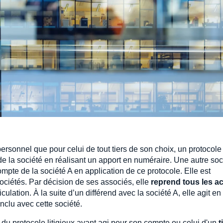
rsonnel que pour celui de tout tiers de son choix, un protocole
de la société en réalisant un apport en numéraire. Une autre soc
ompte de la société A en application de ce protocole. Elle est
ciétés. Par décision de ses associés, elle
reprend tous les ac
lation. À la suite d’un différend avec la société A, elle agit en
onclu avec cette société.
du protocole litigieux ayant agi pour son compte ou celui d'un
t