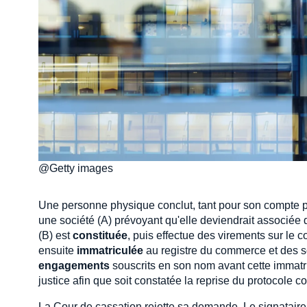
@Getty images
Une personne physique conclut, tant pour son compte pe
une société (A) prévoyant qu'elle deviendrait associée 
(B) est
constituée
, puis effectue des virements sur le c
ensuite
immatriculée
au registre du commerce et des so
engagements
souscrits en son nom avant cette immatricu
justice afin que soit constatée la reprise du protocole c
La Cour de cassation rejette sa demande. Le signataire 