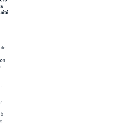
la
iété
a
pte
ion
n
-
e
 à
e.