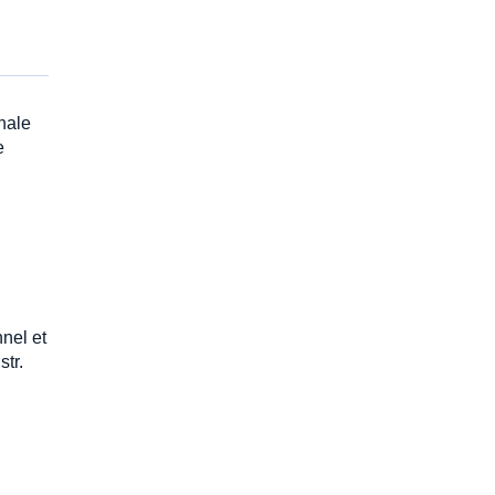
onale
e
nel et
tr.