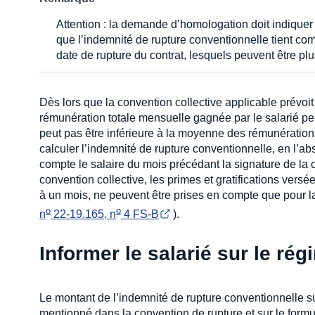
Attention : la demande d’homologation doit indiquer 
que l’indemnité de rupture conventionnelle tient comp
date de rupture du contrat, lesquels peuvent être plu
Dès lors que la convention collective applicable prévoit
rémunération totale mensuelle gagnée par le salarié pe
peut pas être inférieure à la moyenne des rémunératio
calculer l’indemnité de rupture conventionnelle, en l’a
compte le salaire du mois précédant la signature de la c
convention collective, les primes et gratifications versé
à un mois, ne peuvent être prises en compte que pour l
o
o
n
 22-19.165, n
 4 FS-B
).
Informer le salarié sur le rég
Le montant de l’indemnité de rupture conventionnelle sur
mentionné dans la convention de rupture et sur le for