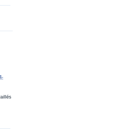
4-
aillés