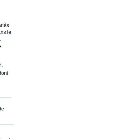
ariés
ans le
. 
as
S,
 dont
de