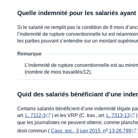
Quelle indemnité pour les salariés ayan
Si le salarié ne remplit pas la condition de 8 mois d’an
l’indemnité de rupture conventionnelle lui est néanmoi
les parties pouvant s’entendre sur un montant supérieu
Remarque
L’indemnité de rupture conventionnelle est au mini
(nombre de mois travaillés/12).
Quid des salariés bénéficiant d’une indem
Certains salariés bénéficient d’une indemnité légale parti
art.
L. 7112-3
) et les VRP (C. trav., art.
L. 7313-13
)
que les journalistes ne peuvent obtenir, comme planche
o
droit commun (
Cass. soc., 3 juin 2015, n
 13-26.799