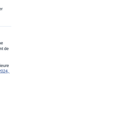
er
ne
nt de
rieure
2024, 