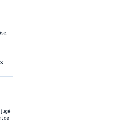
ise,
 ✕
é jugé
nt de