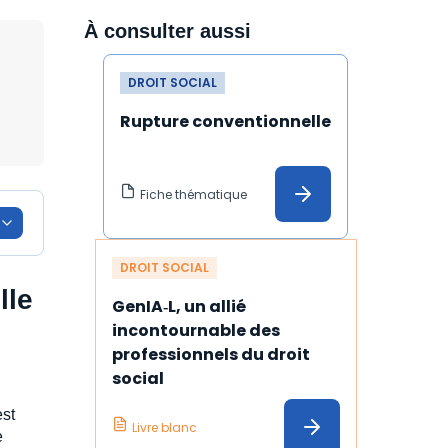
À consulter aussi
DROIT SOCIAL
Rupture conventionnelle
Fiche thématique
DROIT SOCIAL
lle
GenIA‑L, un allié 
incontournable des 
professionnels du droit 
social
est
Livre blanc
e