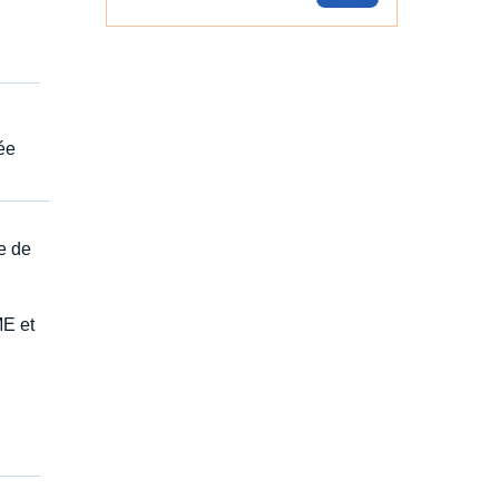
gée
e de
ME et