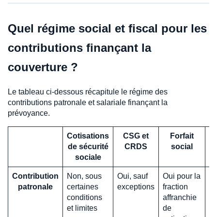
Quel régime social et fiscal pour les
contributions finançant la
couverture ?
Le tableau ci-dessous récapitule le régime des
contributions patronale et salariale finançant la
prévoyance.
Cotisations
CSG et
Forfait
I
de sécurité
CRDS
social
sociale
b
Contribution
Non, sous
Oui, sauf
Oui pour la
C
patronale
certaines
exceptions
fraction
dé
conditions
affranchie
et limites
de