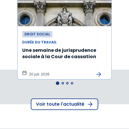
DROIT SOCIAL
DROI
DURÉE DU TRAVAIL
DURÉE
Une semaine de jurisprudence
Forfa
sociale à la Cour de cassation
repos
20 juil. 2026
12 
Voir toute l'actualité