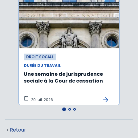
DROIT SOCIAL
DROI
DURÉE DU TRAVAIL
DURÉE
Une semaine de jurisprudence
Forfa
sociale à la Cour de cassation
repos
20 juil. 2026
12 
Retour