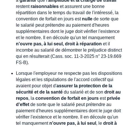
à
garantir
que l'
amplitude et la charge de travail
restent
raisonnables
et assurent une bonne
répartition dans le temps du travail de l'intéressé, la
convention de forfait en jours est
nulle
de sorte que
le salarié peut prétendre au paiement d'heures
supplémentaires dont le juge doit vérifier l'existence
et le nombre. Il en découle qu'un tel manquement
n'ouvre pas, à lui seul, droit à réparation
et il
incombe au salarié de démontrer le préjudice distinct
qui en résulterait (Cass. soc. 11-3-2025 n° 23-19.669
FS-B).
Lorsque l'employeur ne respecte pas les dispositions
légales et les stipulations de l'accord collectif qui
avaient pour objet d'
assurer la protection de la
sécurité et de la santé
du salarié et de son
droit au
repos
, la
convention de forfait en jours
est
privée
d'effet
de sorte que le salarié peut prétendre au
paiement d'heures supplémentaires dont le juge doit
vérifier l'existence et le nombre. Il en découle qu'un
tel manquement
n'ouvre pas, à lui seul
, le
droit à