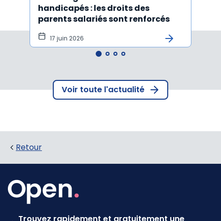
handicapés : les droits des
pour 
parents salariés sont renforcés
disp
17 juin 2026
10 
Voir toute l'actualité
Retour
Trouvez rapidement et gratuitement une