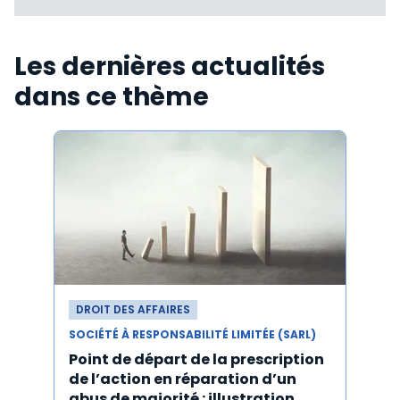
Les dernières actualités
dans ce thème
DROIT DES AFFAIRES
DROI
SOCIÉTÉ À RESPONSABILITÉ LIMITÉE (SARL)
SOCIÉT
Point de départ de la prescription
Les 
de l’action en réparation d’un
stat
abus de majorité : illustration
cessi