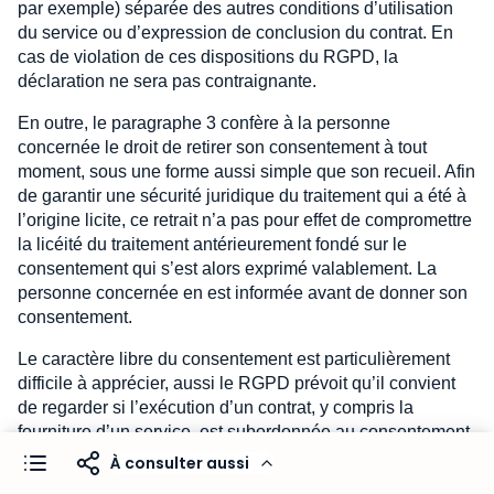
par exemple) séparée des autres conditions d’utilisation
du service ou d’expression de conclusion du contrat. En
cas de violation de ces dispositions du RGPD, la
déclaration ne sera pas contraignante.
En outre, le paragraphe 3 confère à la personne
concernée le droit de retirer son consentement à tout
moment, sous une forme aussi simple que son recueil. Afin
de garantir une sécurité juridique du traitement qui a été à
l’origine licite, ce retrait n’a pas pour effet de compromettre
la licéité du traitement antérieurement fondé sur le
consentement qui s’est alors exprimé valablement. La
personne concernée en est informée avant de donner son
consentement.
Le caractère libre du consentement est particulièrement
difficile à apprécier, aussi le RGPD prévoit qu’il convient
de regarder si l’exécution d’un contrat, y compris la
fourniture d’un service, est subordonnée au consentement
au traitement de données à caractère personnel et si ce
À consulter aussi
traitement est nécessaire à l’exécution dudit contrat (§ 4). Il