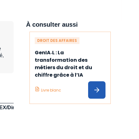
À consulter aussi
DROIT DES AFFAIRES
e
GenIA‑L : La 
é,
transformation des 
métiers du droit et du 
chiffre grâce à l’IA
Livre blanc
X/Direction