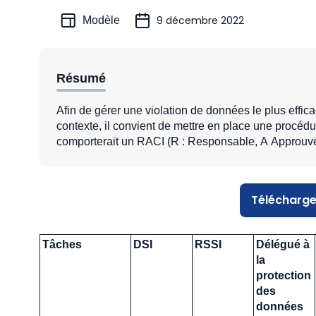
9 décembre 2022
Modèle
Résumé
Afin de gérer une violation de données le plus effic
contexte, il convient de mettre en place une procédur
comporterait un RACI (R : Responsable, A Approuvé, 
Télécharge
Tâches
DSI
RSSI
Délégué à
la
protection
des
données