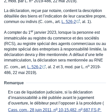
2, mod. par L. n
2019-486, 22 mai 2019).
La déclaration, reçue par notaire, contient la description
détaillée des biens et l’indication de leur caractère propre,
commun ou indivis (C. com., art.
L. 526-2
, al. 1).
er
A compter du 1
janvier 2023, lorsque la personne est
immatriculée au registre du commerce et des sociétés
(RCS), au registre spécial des agents commerciaux ou au
registre spécial des entreprises à responsabilité limitée, la
déclaration devra y être mentionnée. A défaut d’une telle
immatriculation, la déclaration sera mentionnée au RNE
o
(C. com., art.
L. 526-2
, al. 2 et 3, mod. par L. n
2019-
486, 22 mai 2019).
Remarque
En cas de liquidation judiciaire, si la déclaration
d’insaisissabilité a été publiée avant le jugement
d’ouverture, le débiteur peut l’opposer à la procédure (
o
o
Cass. com., 28 juin 2011, n
 10-15.482, n
 687 FS-P 