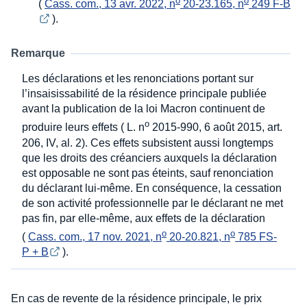
o
o
(
Cass. com., 13 avr. 2022, n
 20-23.165, n
 249 F-B
).
Remarque
Les déclarations et les renonciations portant sur
l’insaisissabilité de la résidence principale publiée
avant la publication de la loi Macron continuent de
o
produire leurs effets ( L. n
2015-990, 6 août 2015, art.
206, IV, al. 2). Ces effets subsistent aussi longtemps
que les droits des créanciers auxquels la déclaration
est opposable ne sont pas éteints, sauf renonciation
du déclarant lui-même. En conséquence, la cessation
de son activité professionnelle par le déclarant ne met
pas fin, par elle-même, aux effets de la déclaration
o
o
(
Cass. com., 17 nov. 2021, n
 20-20.821, n
 785 FS-
P + B
).
En cas de revente de la résidence principale, le prix