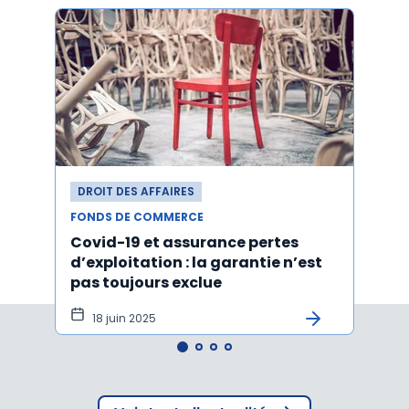
DROIT DES AFFAIRES
DROI
FONDS DE COMMERCE
FONDS
Covid-19 et assurance pertes
Acti
d’exploitation : la garantie n’est
d'un
pas toujours exclue
l'ach
tôt
18 juin 2025
15 