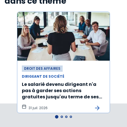
dans ce thème
DROIT DES AFFAIRES
DROI
DIRIGEANT DE SOCIÉTÉ
DIRIG
Le salarié devenu dirigeant n'a
Faut
pas à garder ses actions
d’un
gratuites jusqu'au terme de ses
ayan
fonctions
léga
31 juil. 2026
22 