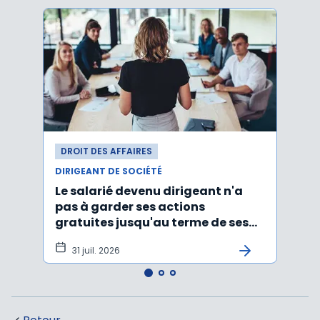
DROIT DES AFFAIRES
DROI
DIRIGEANT DE SOCIÉTÉ
DIRIG
Le salarié devenu dirigeant n'a
Faut
pas à garder ses actions
d’un
gratuites jusqu'au terme de ses
ayan
fonctions
léga
31 juil. 2026
22 