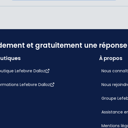
dement et gratuitement une réponse f
utiques
À propos
utique Lefebvre Dalloz
Nous connaît
ormations Lefebvre Dalloz
Nous rejoindr
Groupe Lefe
Assistance en
Mentions lég