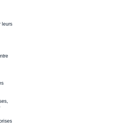
r leurs
ntre
es
ses,
r
prises