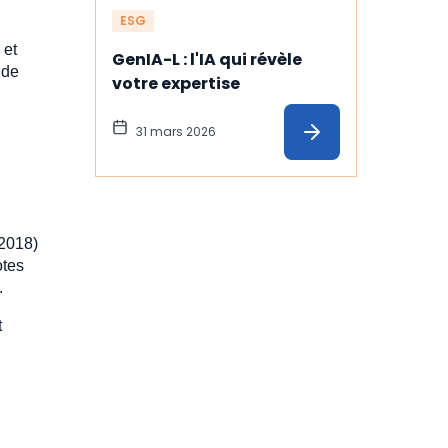
ESG
 et
GenIA-L : l'IA qui révèle 
 de
votre expertise
31 mars 2026
 2018)
otes
.
t