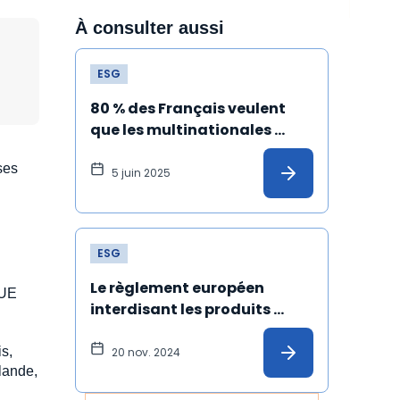
À consulter aussi
ESG
80 % des Français veulent 
que les multinationales 
s'engagent dans le respect 
ses
du climat et des droits 
5 juin 2025
humains
ESG
Le règlement européen 
’UE
interdisant les produits 
issus du travail forcé est 
définitivement adopté !
is,
20 nov. 2024
lande,