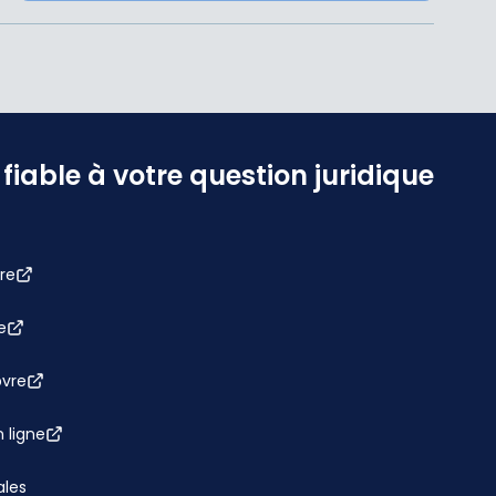
iable à votre question juridique
re
e
bvre
 ligne
ales