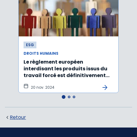
ESG
ESG
DROITS HUMAINS
DROIT
Le règlement européen
Défor
interdisant les produits issus du
euro
travail forcé est définitivement
et s
adopté !
amé
20 nov. 2024
14 
Retour