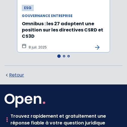
ESG
ESG
GOUVERNANCE ENTREPRISE
GOUVE
Omnibus : les 27 adoptent une
Rappo
position sur les directives CSRD et
DDAD
CS3D
modif
« Om
8 juil. 2025
13
Retour
Trouvez rapidement et gratuitement une
réponse fiable à votre question juridique