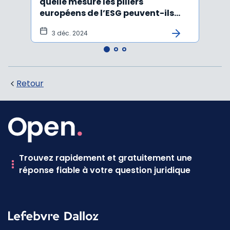
quelle mesure les piliers
jour 
européens de l’ESG peuvent-ils
certi
être rabotés ?
3 déc. 2024
20
Retour
Trouvez rapidement et gratuitement une
réponse fiable à votre question juridique