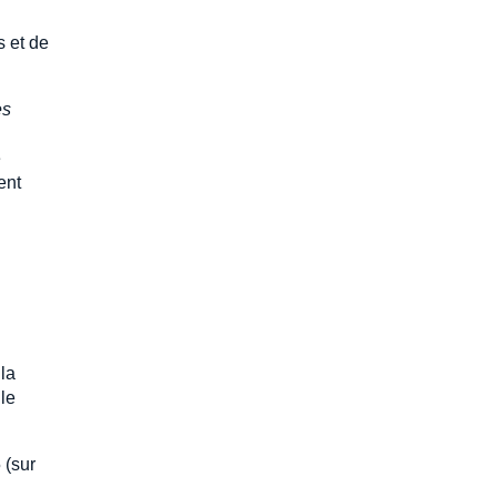
s et de
es
e
ent
la
 le
 (sur