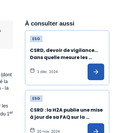
À consulter aussi
G
ESG
CSRD, devoir de vigilance… 
Dans quelle mesure les 
piliers européens de l’ESG 
peuvent-ils être rabotés ?
3 déc. 2024
 (dont
é la
 - la
ESG
 les
CSRD : la H2A publie une mise 
er
 du 1
à jour de sa FAQ sur la 
mission de certification
20 nov. 2024