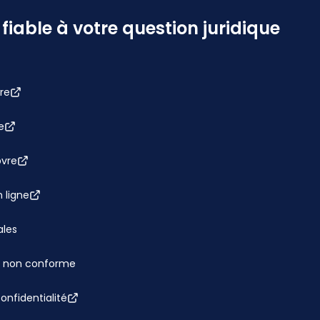
iable à votre question juridique
re
e
bvre
 ligne
ales
 : non conforme
confidentialité