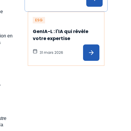
de
ESG
GenIA-L : l'IA qui révèle 
tion en
votre expertise
à
31 mars 2026
.
stre
la