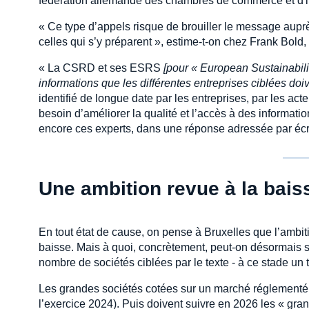
fédération allemande des chambres de commerce et d'i
« Ce type d’appels risque de brouiller le message auprè
celles qui s’y préparent », estime-t-on chez Frank Bold,
« La CSRD et ses ESRS
[pour « European Sustainabili
informations que les différentes entreprises ciblées doi
identifié de longue date par les entreprises, par les acte
besoin d’améliorer la qualité et l’accès à des informati
encore ces experts, dans une réponse adressée par écri
Une ambition revue à la bais
En tout état de cause, on pense à Bruxelles que l’ambiti
baisse. Mais à quoi, concrètement, peut-on désormais s’a
nombre de sociétés ciblées par le texte - à ce stade un 
Les grandes sociétés cotées sur un marché réglementé d
l’exercice 2024). Puis doivent suivre en 2026 les « gran