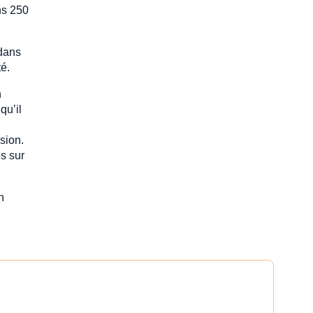
ins 250
 dans
é.
n
qu’il
sion.
és sur
n