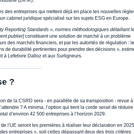
ndustrie (DIHK).
s des entreprises qui mettent déjà en place les nouvelles règle
 un cabinet juridique spécialisé sur les sujets ESG en Europe.
ty Reporting Standards », normes méthodologiques détaillant l
vent publier]
constituent une solution de marché à un problème
urs des marchés financiers, et par les autorités de régulation : l
ons de durabilité pertinentes pour prendre des décisions », estim
t à Lefebvre Dalloz et aux Surligneurs.
se ?
on de la CSRD sera - en parallèle de sa transposition - revue à 
ttendre ? A minima, l’option qui tient la corde serait de réduire
total d’environ 42 500 entreprises à l’horizon 2029.
e l'UE seront les premières à réaliser leur déclaration en 2025
des entreprises », soit celles dépassant deux des trois critères