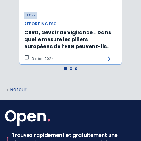
ESG
ESG
REPORTING ESG
REPOR
CSRD, devoir de vigilance… Dans
CSRD 
quelle mesure les piliers
jour 
européens de l’ESG peuvent-ils
certi
être rabotés ?
3 déc. 2024
20
Retour
Trouvez rapidement et gratuitement une