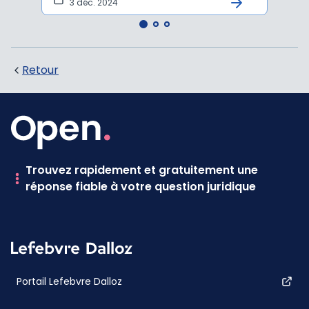
3 déc. 2024
20
Retour
Trouvez rapidement et gratuitement une
réponse fiable à votre question juridique
Portail Lefebvre Dalloz