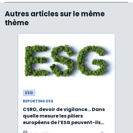
Autres articles sur le même
thème
ESG
ESG
REPORTING ESG
REPOR
CSRD, devoir de vigilance… Dans
CSRD 
quelle mesure les piliers
jour 
européens de l’ESG peuvent-ils
certi
être rabotés ?