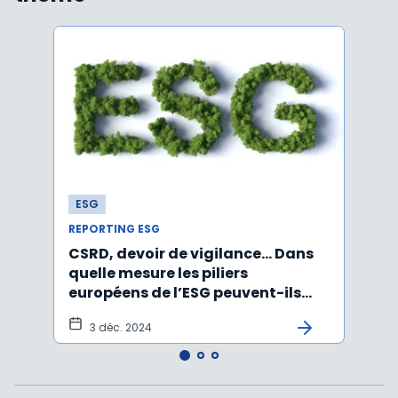
ESG
ESG
REPORTING ESG
REPOR
CSRD, devoir de vigilance… Dans
CSRD 
quelle mesure les piliers
jour 
européens de l’ESG peuvent-ils
certi
être rabotés ?
3 déc. 2024
20