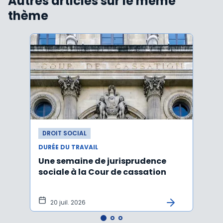
Autres articles sur le même
thème
DROIT SOCIAL
DROI
DURÉE DU TRAVAIL
DURÉE
Une semaine de jurisprudence
Forfa
sociale à la Cour de cassation
repos
20 juil. 2026
12 