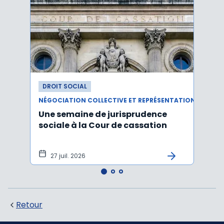
DROIT SOCIAL
DROI
NÉGOCIATION COLLECTIVE ET REPRÉSENTATION DU PERSONNEL
RÉMUN
Une semaine de jurisprudence
Le ta
sociale à la Cour de cassation
est m
2026
27 juil. 2026
21 
Retour