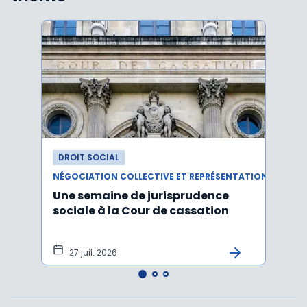
DROIT SOCIAL
DROI
NÉGOCIATION COLLECTIVE ET REPRÉSENTATION DU PERSONNEL
Une semaine de jurisprudence
Le CS
sociale à la Cour de cassation
activ
sala
tem
27 juil. 2026
1 j