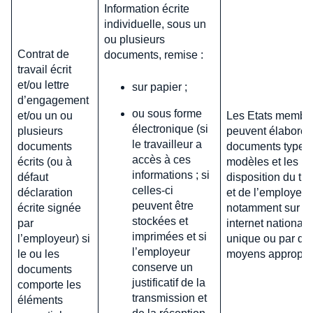
Information écrite
individuelle, sous un
ou plusieurs
Contrat de
documents, remise :
travail écrit
et/ou lettre
sur papier ;
d’engagement
ou sous forme
et/ou un ou
Les Etats membr
électronique (si
plusieurs
peuvent élaborer
le travailleur a
documents
documents types 
accès à ces
écrits (ou à
modèles et les me
informations ; si
défaut
disposition du tra
celles-ci
déclaration
et de l’employeur
peuvent être
écrite signée
notamment sur un
stockées et
par
internet national o
imprimées et si
l’employeur) si
unique ou par de
l’employeur
le ou les
moyens appropri
conserve un
documents
justificatif de la
comporte les
transmission et
éléments