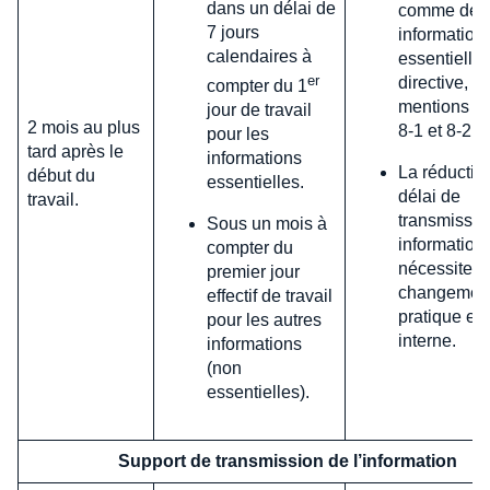
dans un délai de
comme des
7 jours
information
calendaires à
essentielles
er
directive, le
compter du 1
mentions 1 à
jour de travail
2 mois au plus
8-1 et 8-2, 9
pour les
tard après le
informations
La réductio
début du
essentielles.
délai de
travail.
transmissio
Sous un mois à
information
compter du
nécessiter 
premier jour
changemen
effectif de travail
pratique en 
pour les autres
interne.
informations
(non
essentielles).
Support de transmission de l’information