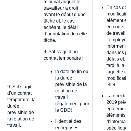
minimal auquel le
En cas de
travailleur a droit
modificatio
avant le début d’une
élément ess
tâche et, le cas
en cours de
échéant, le délai
de travail,
d’annulation de cette
l’employeur
tâche.
informer le 
9. S’il s’agit d’un
dans les plu
contrat temporaire :
délais et, a
tard, à la da
la date de fin ou
laquelle cet
la durée
modification
prévisible de la
effet.
9. S’il s’agit
relation de
d’un contrat
La directive
travail
temporaire, la
2019 prévoi
(également pour
durée
également 
le CDD) ;
prévisible de
éléments
la relation de
l'identité des
d’informati
travail.
entreprises
spécifiques