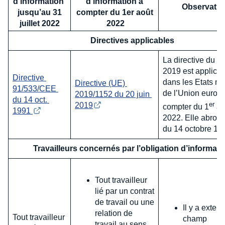
d’information
d’information à
Observatio
jusqu’au
31
compter du 1er août
juillet 2022
2022
Directives applicables
La directive du 20
2019 est applica
Directive 
dans les Etats m
Directive (UE) 
91/533/CEE 
de l’Union europ
2019/1152 du 20 juin 
du 14 oct. 
er
2019
compter du 1
ao
1991 
2022. Elle abroge
du 14 octobre 19
Travailleurs concernés par l’obligation d’informati
Tout travailleur
lié par un contrat
de travail ou une
Il y a exten
relation de
Tout travailleur
champ
travail au sens