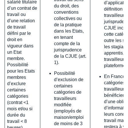
salarié titulaire
d’applicatio
du droit, des
d’un contrat de
définition d
conventions
travail ou
travailleur p
collectives ou
d’une relation
jurispruden
de la pratique
de travail
CJUE inclu
dans les Etats,
défini par le
cette catégo
en tenant
droit en
outre les sa
compte de la
vigueur dans
les stagiair
jurisprudence
un Etat
apprentis, l
de la CJUE (art.
membre.
travailleurs
1).
Possibilité
plateformes
pour les Etats
Possibilité
En France,
membres
d’exclusion de
catégories 
d’exclure
certaines
travailleurs
certaines
catégories de
bénéficient
catégories
travailleurs
d’une oblig
(contrat <1
modifiée
d’informatio
mois et/ou si
(employés de
leurs condi
durée du
maison/emploi
travail mais 
travail < 8
de moins de 3
restera à vér
heures).