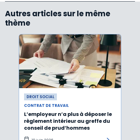
Autres articles sur le même
thème
DROIT SOCIAL
DROI
CONTRAT DE TRAVAIL
CONTR
L’employeur n’a plus à déposer le
Les e
règlement intérieur au greffe du
justi
conseil de prud’hommes
harc