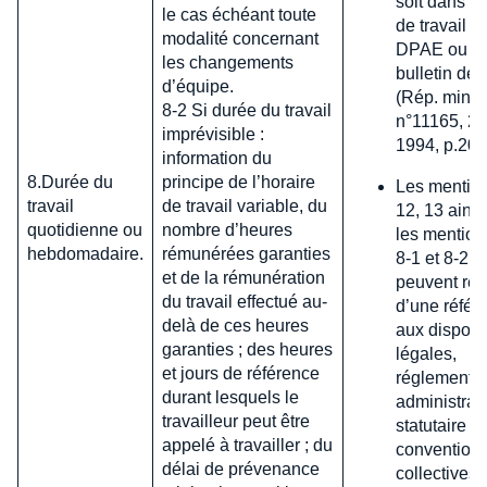
soit dans le
le cas échéant toute
de travail o
modalité concernant
DPAE ou le
les changements
bulletin de 
d’équipe.
(Rép. min. 
8-2 Si durée du travail
n°11165, 25
imprévisible :
1994, p.207
information du
8.Durée du
principe de l’horaire
Les mention
travail
de travail variable, du
12, 13 ains
quotidienne ou
nombre d’heures
les mentions
hebdomadaire.
rémunérées garanties
8-1 et 8-2 e
et de la rémunération
peuvent rés
du travail effectué au-
d’une référ
delà de ces heures
aux disposi
garanties ; des heures
légales,
et jours de référence
réglementai
durant lesquels le
administrat
travailleur peut être
statutaire o
appelé à travailler ; du
convention
délai de prévenance
collectives.