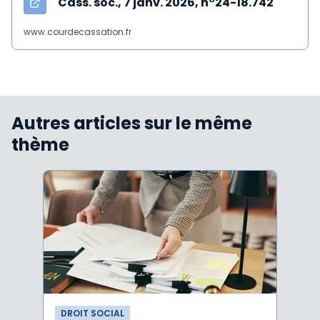
Cass. soc., 7 janv. 2026, n°24-18.742
www.courdecassation.fr
Autres articles sur le même
thème
DROIT SOCIAL
DROI