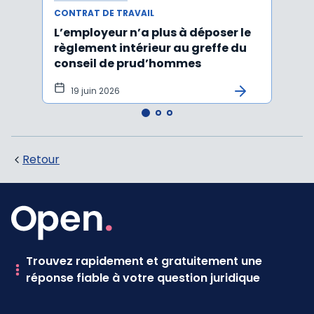
CONTRAT DE TRAVAIL
CONTR
L’employeur n’a plus à déposer le
Les e
règlement intérieur au greffe du
justi
conseil de prud’hommes
harc
19 juin 2026
16 
Retour
Trouvez rapidement et gratuitement une
réponse fiable à votre question juridique