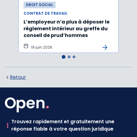
DROIT SOCIAL
DROI
CONTRAT DE TRAVAIL
CONTR
L’employeur n’a plus à déposer le
Les e
règlement intérieur au greffe du
justi
conseil de prud’hommes
harc
19 juin 2026
16 
Retour
Trouvez rapidement et gratuitement une
réponse fiable à votre question juridique