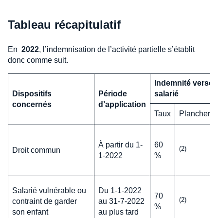
Tableau récapitulatif
En
2022
, l’indemnisation de l’activité partielle s’établit
donc comme suit.
Indemnité versée
Dispositifs
Période
salarié
concernés
d’application
Taux
Plancher
À partir du 1-
60
(2)
Droit commun
1-2022
%
Salarié vulnérable ou
Du 1-1-2022
70
(2)
contraint de garder
au 31-7-2022
%
son enfant
au plus tard