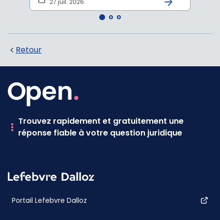
27 juil. 2026
1 j
Retour
Trouvez rapidement et gratuitement une
réponse fiable à votre question juridique
Portail Lefebvre Dalloz