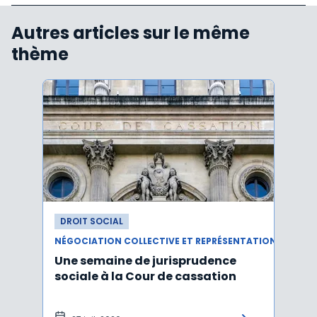
Autres articles sur le même
thème
DROIT SOCIAL
DROI
NÉGOCIATION COLLECTIVE ET REPRÉSENTATION DU PERSONNEL
Une semaine de jurisprudence
Le CS
sociale à la Cour de cassation
activ
sala
tem