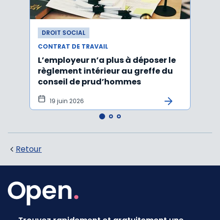
DROIT SOCIAL
DROI
CONTRAT DE TRAVAIL
CONTR
L’employeur n’a plus à déposer le
Les e
règlement intérieur au greffe du
justi
conseil de prud’hommes
harc
19 juin 2026
16 
Retour