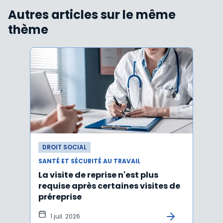
Autres articles sur le même
thème
DROIT SOCIAL
DROI
SANTÉ ET SÉCURITÉ AU TRAVAIL
SANTÉ
La visite de reprise n'est plus
Une 
requise après certaines visites de
socia
préreprise
1 juil. 2026
23 