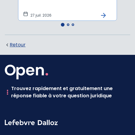
sala
tem
27 juil. 2026
1 j
Retour
Trouvez rapidement et gratuitement une
réponse fiable à votre question juridique