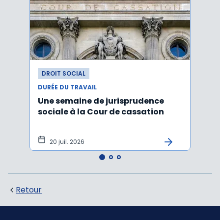
DROIT SOCIAL
DROI
DURÉE DU TRAVAIL
DURÉE
Une semaine de jurisprudence
Forfa
sociale à la Cour de cassation
repos
20 juil. 2026
12 
Retour