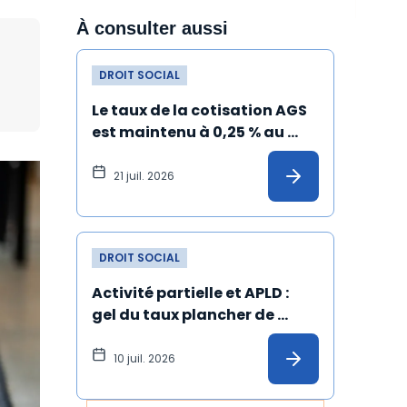
À consulter aussi
DROIT SOCIAL
Le taux de la cotisation AGS 
est maintenu à 0,25 % au 
1er juillet 2026
21 juil. 2026
DROIT SOCIAL
Activité partielle et APLD : 
gel du taux plancher de 
l’allocation versée à 
l'employeur
10 juil. 2026