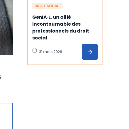
DROIT SOCIAL
GenIA‑L, un allié 
incontournable des 
professionnels du droit 
social
31 mars 2026
s