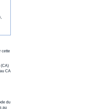
é,
 cette
s (CA)
t au CA
Code du
s au