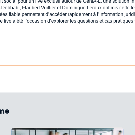
oit social pour un live exclusif autour de GenIA‑L, une solution 
-Debbabi, Flaubert Vuillier et Dominique Leroux ont mis cette t
ées fiable permettent d’accéder rapidement à l’information jur
e live a été l’occasion d’explorer les questions et cas pratiques
ème