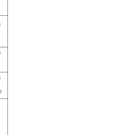
×
×
×
)