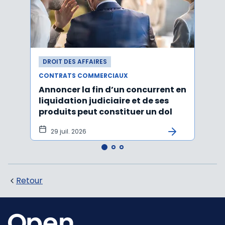
DROIT DES AFFAIRES
DROI
CONTRATS COMMERCIAUX
CONT
Annoncer la fin d’un concurrent en
La c
liquidation judiciaire et de ses
somm
produits peut constituer un dol
condi
tran
29 juil. 2026
27 
Retour