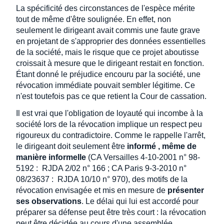
La spécificité des circonstances de l'espèce mérite
tout de même d'être soulignée. En effet, non
seulement le dirigeant avait commis une faute grave
en projetant de s'approprier des données essentielles
de la société, mais le risque que ce projet aboutisse
croissait à mesure que le dirigeant restait en fonction.
Étant donné le préjudice encouru par la société, une
révocation immédiate pouvait sembler légitime. Ce
n'est toutefois pas ce que retient la Cour de cassation.
Il est vrai que l'obligation de loyauté qui incombe à la
société lors de la révocation implique un respect peu
rigoureux du contradictoire. Comme le rappelle l'arrêt,
le dirigeant doit seulement être
informé , même de
manière informelle
(CA Versailles 4-10-2001 n° 98-
5192 : RJDA 2/02 n° 166 ; CA Paris 9-3-2010 n°
08/23637 : RJDA 10/10 n° 970), des motifs de la
révocation envisagée et mis en mesure de
présenter
ses observations
. Le délai qui lui est accordé pour
préparer sa défense peut être très court : la révocation
peut être décidée au cours d'une assemblée