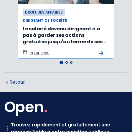
DROIT DES AFFAIRES
DROI
DIRIGEANT DE SOCIÉTÉ
DIRIG
Le salarié devenu dirigeant n'a
Faut
pas à garder ses actions
d’un
gratuites jusqu'au terme de ses
ayan
fonctions
léga
31 juil. 2026
22 
Retour
Trouvez rapidement et gratuitement une
réponse fiable à votre question juridique