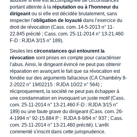
abusive si elle est accompagnée de circonstances
portant atteinte à la
réputation ou à l'honneur du
dirigeant
ou si elle est décidée brutalement, sans
respecter l'
obligation de loyauté
dans l'exercice du
droit de révocation (Cass. com. 14-5-2013 n° 11-
22.845 précité ; Cass. com. 25-11-2014 n° 13-21.460
F-D : RJDA 3/15 n° 189).
Seules les
circonstances qui entourent la
révocation
sont prises en compte pour caractériser
l'abus. Ainsi, le dirigeant évincé ne peut pas obtenir
réparation en avançant le fait que sa révocation est
fondée sur des arguments fallacieux (CA Chambéry 8-
2-2022 n° 19/02215 : RJDA 10/22 n° 564) ;
réciproquement, la société ne peut pas échapper à
une condamnation en invoquant un juste motif (Cass.
com. 25-11-2014 n° 13-21.460 F-D : RJDA 3/15 n°
189) ou une faute grave du dirigeant (Cass. com. 26-
4-1994 n° 92-15.884 P : RJDA 8-9/94 n° 937 ; Cass.
com. 25-11-2014 n° 13-21.460 précité). L'arrêt
commenté s'inscrit dans cette jurisprudence.