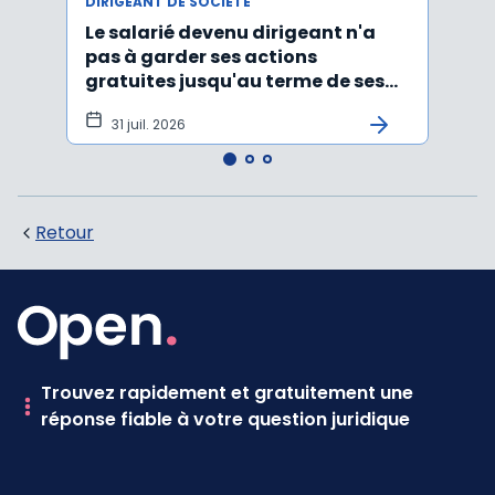
DIRIGEANT DE SOCIÉTÉ
DIRIG
Le salarié devenu dirigeant n'a
Exclu
pas à garder ses actions
resp
gratuites jusqu'au terme de ses
d'ins
fonctions
31 juil. 2026
22
Retour
Trouvez rapidement et gratuitement une
réponse fiable à votre question juridique