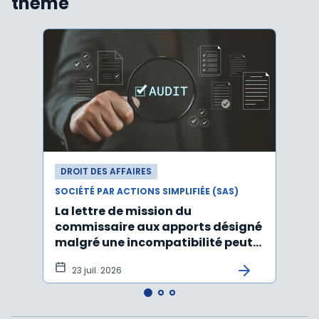
thème
DROIT DES AFFAIRES
DROI
SOCIÉTÉ PAR ACTIONS SIMPLIFIÉE (SAS)
SOCIÉT
La lettre de mission du
Décr
commissaire aux apports désigné
d'act
malgré une incompatibilité peut
l'An
être annulée
23 juil. 2026
19