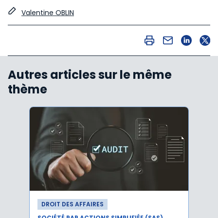
Valentine OBLIN
Autres articles sur le même
thème
DROIT DES AFFAIRES
DROI
SOCIÉTÉ PAR ACTIONS SIMPLIFIÉE (SAS)
SOCIÉT