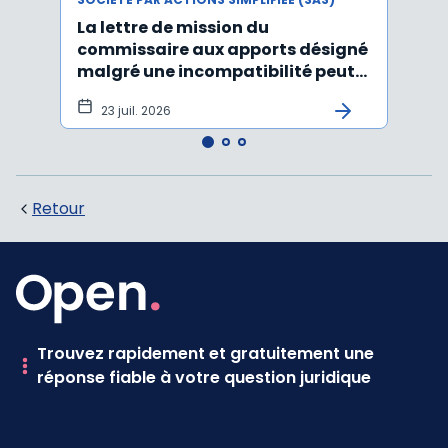
La lettre de mission du
Décr
commissaire aux apports désigné
d'act
malgré une incompatibilité peut
l'An
être annulée
23 juil. 2026
19
Retour
Trouvez rapidement et gratuitement une
réponse fiable à votre question juridique