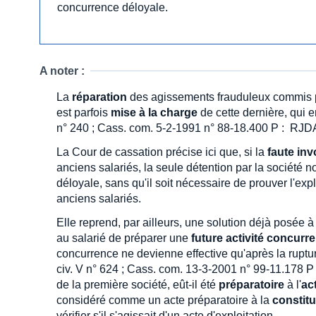
concurrence déloyale.
A noter :
La
réparation
des agissements frauduleux commis pa
est parfois
mise à la charge
de cette dernière, qui 
n° 240 ; Cass. com. 5-2-1991 n° 88-18.400 P : RJDA 
La Cour de cassation précise ici que, si la
faute in
anciens salariés, la seule détention par la société no
déloyale, sans qu'il soit nécessaire de prouver l'exp
anciens salariés.
Elle reprend, par ailleurs, une solution déjà posée à p
au salarié de préparer une
future activité concurr
concurrence ne devienne effective qu'après la ruptur
civ. V n° 624 ; Cass. com. 13-3-2001 n° 99-11.178 P
de la première société, eût-il été
préparatoire
à l'
ac
considéré comme un acte préparatoire à la
constitu
vérifier s'il s'agissait d'un acte d'exploitation.