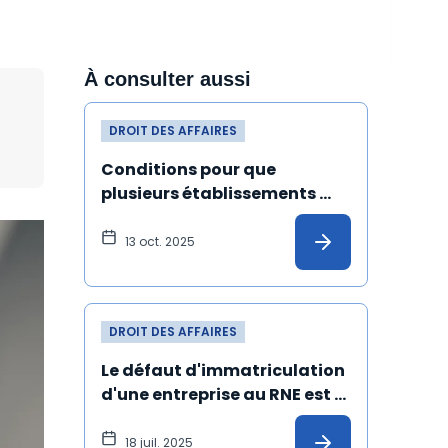
À consulter aussi
DROIT DES AFFAIRES
Conditions pour que 
plusieurs établissements 
s'identifient à la même 
adresse au répertoire Sirene
13 oct. 2025
DROIT DES AFFAIRES
Le défaut d'immatriculation 
d'une entreprise au RNE est 
désormais sanctionné par 
une amende
18 juil. 2025