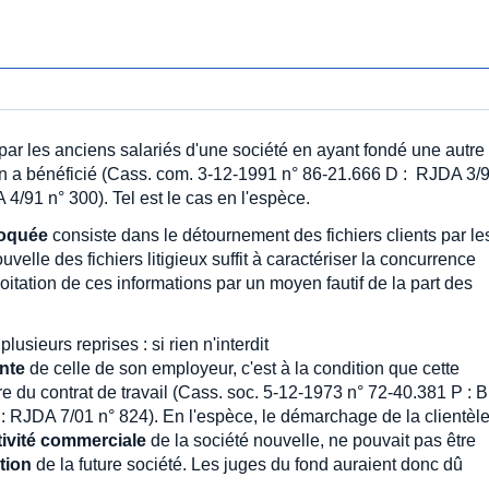
r les anciens salariés d'une société en ayant fondé une autre
en a bénéficié (Cass. com. 3-12-1991 n° 86-21.666 D : RJDA 3/
4/91 n° 300). Tel est le cas en l'espèce.
voquée
consiste dans le détournement des fichiers clients par le
uvelle des fichiers litigieux suffit à caractériser la concurrence
loitation de ces informations par un moyen fautif de la part des
lusieurs reprises : si rien n'interdit
ente
de celle de son employeur, c'est à la condition que cette
e du contrat de travail (Cass. soc. 5-12-1973 n° 72-40.381 P : Bu
 : RJDA 7/01 n° 824). En l'espèce, le démarchage de la clientèl
tivité commerciale
de la société nouvelle, ne pouvait pas être
tion
de la future société. Les juges du fond auraient donc dû