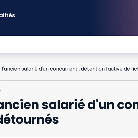
alités
E
'ancien salarié d'un co
 détournés