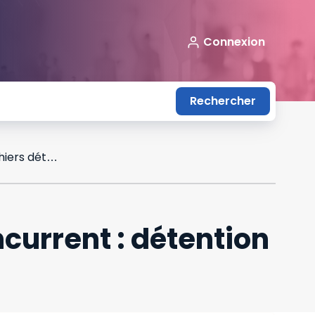
Connexion
Rechercher
Société créée par l'ancien salarié d'un concurrent : détention fautive de fichiers détournés
ncurrent : détention