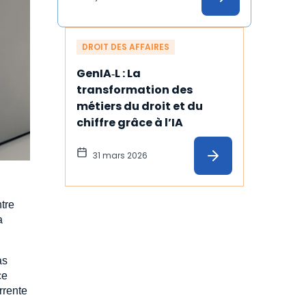
DROIT DES AFFAIRES
GenIA‑L : La 
transformation des 
métiers du droit et du 
chiffre grâce à l’IA
31 mars 2026
tre
a
as
ce
rrente