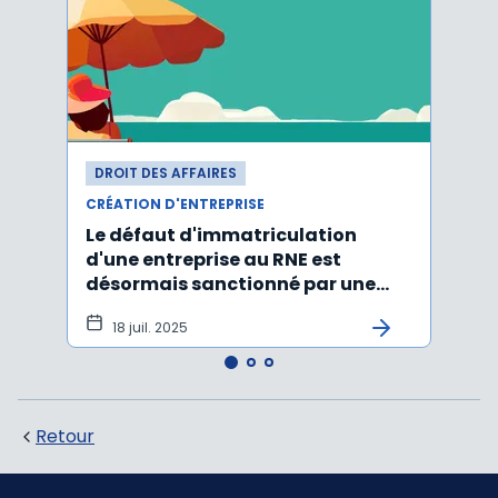
DROIT DES AFFAIRES
DROI
CRÉATION D'ENTREPRISE
CRÉAT
Le défaut d'immatriculation
La l
d'une entreprise au RNE est
accès
désormais sanctionné par une
infor
amende
comp
18 juil. 2025
10 
Retour