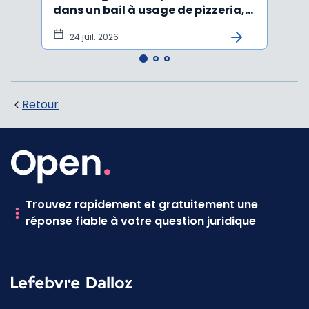
dans un bail à usage de pizzeria,
forma
pâtes, salades
princ
24 juil. 2026
3 j
Retour
Trouvez rapidement et gratuitement une
réponse fiable à votre question juridique