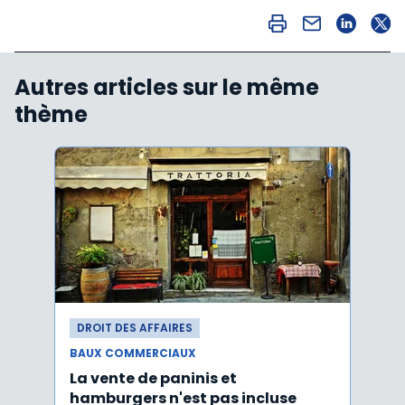
Autres articles sur le même
thème
DROIT DES AFFAIRES
DROI
BAUX COMMERCIAUX
BAUX
La vente de paninis et
L'im
hamburgers n'est pas incluse
non r