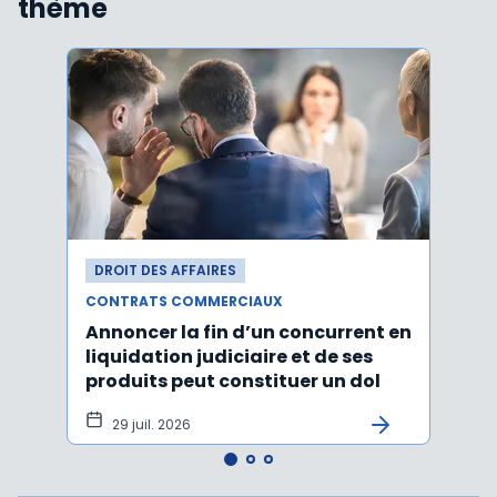
thème
DROIT DES AFFAIRES
DROI
CONTRATS COMMERCIAUX
CONT
Annoncer la fin d’un concurrent en
La c
liquidation judiciaire et de ses
somm
produits peut constituer un dol
condi
tran
29 juil. 2026
27 