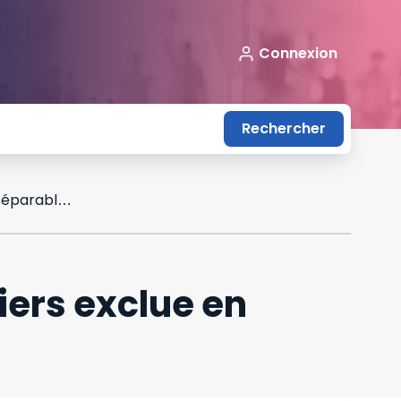
Connexion
Rechercher
Responsabilité d'un dirigeant envers les tiers exclue en l'absence de faute séparable : illustration
iers exclue en