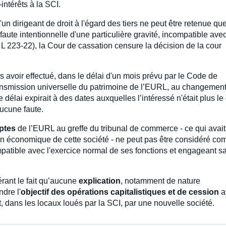
ntérêts à la SCI.
n dirigeant de droit à l'égard des tiers ne peut être retenue que 
aute intentionnelle d'une particulière gravité, incompatible ave
. L 223-22), la Cour de cassation censure la décision de la cour
s avoir effectué, dans le délai d'un mois prévu par le Code de
ransmission universelle du patrimoine de l’EURL, au changemen
délai expirait à des dates auxquelles l’intéressé n'était plus le
aucune faute.
ptes
de l’EURL au greffe du tribunal de commerce - ce qui avai
uation économique de cette société - ne peut pas être considéré c
ompatible avec l'exercice normal de ses fonctions et engageant s
érant le fait qu’aucune
explication
, notamment de nature
dre l'
objectif des opérations capitalistiques et de cession
a
, dans les locaux loués par la SCI, par une nouvelle société.