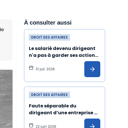
À consulter aussi
de
DROIT DES AFFAIRES
Le salarié devenu dirigeant 
n'a pas à garder ses actions 
gratuites jusqu'au terme de 
ses fonctions
31 juil. 2026
DROIT DES AFFAIRES
Faute séparable du 
dirigeant d’une entreprise 
de spectacles ayant 
manqué à ses obligations 
22 juin 2026