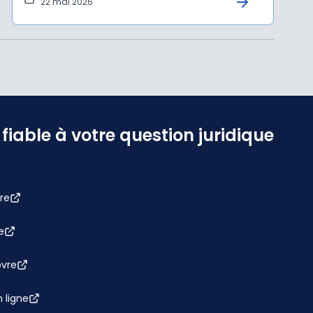
22 mai 2026
iable à votre question juridique
re
e
bvre
 ligne