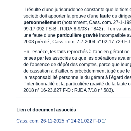
Il résulte d'une jurisprudence constante que le tiers
société doit apporter la preuve d'une
faute
du dirige
personnellement
(notamment, Cass. com. 27-1-1998
99-17.092 FS-B : RJDA 8-9/03 n° 842) ; il en va ain
une faute d’une
particulière gravité
incompatible av
2003 précité ; Cass. com. 7-7-2004 n° 02-17.729 F-
En l'espèce, les faits reprochés à l'ancien gérant ne 
prises par les associés ou que les opérations avaient
de l'absence de dépôt des comptes, parce que leur gr
de cassation a d'ailleurs précédemment jugé que le 
la responsabilité personnelle du gérant à l'égard des 
l'intentionnalité et la particulière gravité de la fau
2018 n° 16-23.627 F-D : RJDA 7/18 n° 583).
Lien et document associés
Cass. com. 26-11-2025 n° 24-21.022 F-D