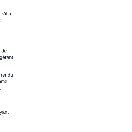
s'il a
c
t de
 gérant
t rendu
omme
a
yant