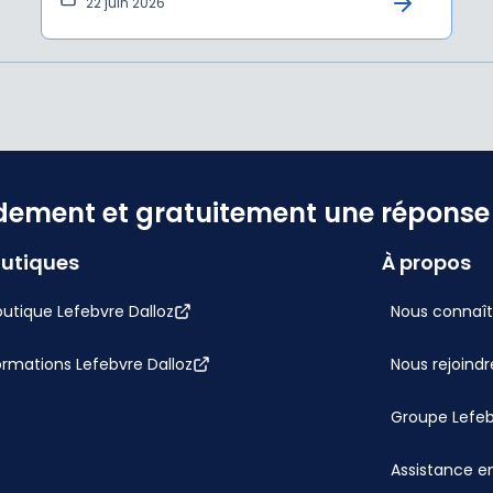
22 juin 2026
dement et gratuitement une réponse f
utiques
À propos
utique Lefebvre Dalloz
Nous connaît
ormations Lefebvre Dalloz
Nous rejoindr
Groupe Lefe
Assistance en