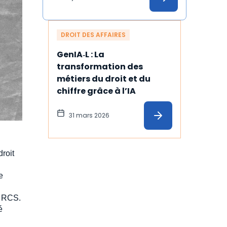
légales
DROIT DES AFFAIRES
GenIA‑L : La 
transformation des 
métiers du droit et du 
chiffre grâce à l’IA
31 mars 2026
roit
e
u RCS.
é