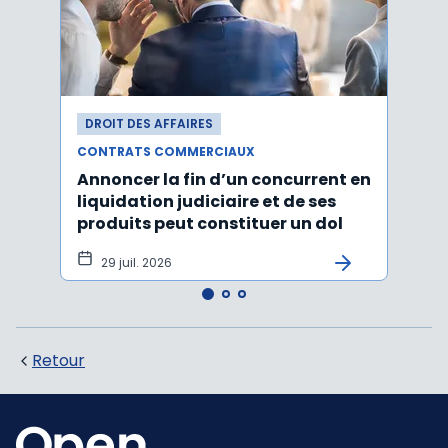
DROIT DES AFFAIRES
DROI
CONTRATS COMMERCIAUX
CONT
Annoncer la fin d’un concurrent en
La c
liquidation judiciaire et de ses
somm
produits peut constituer un dol
condi
tran
29 juil. 2026
27 
Retour